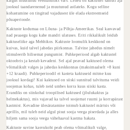
käigus muutunud veemahutiks vars. Lehed on kaktustel samuti aja
jooksul taandarenenud ja muutunud astlateks. Kogu selline
kohastumine on tingitud vajadusest üle elada ekstreemseid
põuaperioode.
Kaktuste kodumaa on Lõuna- ja Põhja-Ameerikas. Seal kasvavad
nad peaaegu kogu kahe mandri ulatuses. Eriti rikkalikult leidub
kaktuseliike aga Mehhikos. Kaktuste loomulik keskkond on
kuivas, kuid talvel jahedas piirkonnas. Talvine jahedus nimelt
stimuleerib hilisemat pungumist. Puhkeperiood algab kaktustel
oktoobris ja kestab kevadeni. Sel ajal peavad kaktused olema
võimalikult valges ja jahedas keskkonnas (maksimaalselt +8 kuni
+12 kraadi). Puhkeperioodil ei kasteta kaktuseid mitme kuu
jooksul kordagi! Kui kaktused on siiski sunnitud talvituma veidi
soojemas kohas, tuleb neid umbes korra kuus siiski kasta.
Erandiks on siinkohal troopilised kaktused (jõulukaktus ja
helmekaktus), mis vajavad ka talvel soojemat ruumi ja korrapärast
kastmist. Kevadine ülesäratamine toimub kaktustel märtsis või
aprillis, mil tuleb neid algul pisut sooja veega piserdada ja alles
hiljem sama sooja veega vähehaaval kastma hakata.
Kaktuste suvine kasvukoht peab olema võimalikult valge,