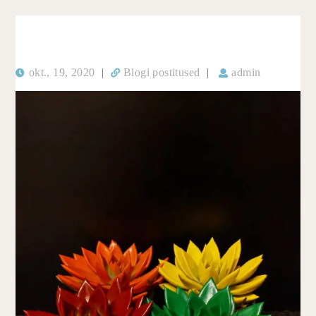
okt., 19, 2020
|
Blogi postitused
|
admin