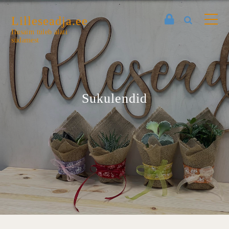
Lilleseadja.ee
Ilusaim tuleb alati
südamest
Sukulendid