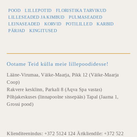
POOD
LILLEPOTID
FLORISTIKA TARVIKUD
LILLESEADED JA KIMBUD
PULMASEADED
LEINASEADED
KORVID
POTILILLED
KARBID
PÄRJAD
KINGITUSED
Ootame Teid külla meie lillepoodidesse!
Lääne-Virumaa, Väike-Maarja, Pikk 12 (Väike-Maarja
Coop)
Rakvere kesklinn, Parkali 8 (Aqva Spa vastas)
Põhjakeskuses (linnapoolne sissepääs) Tapal (Jaama 1,
Grossi pood)
Klienditeenindus: +372 5124 124 Ärikliendile: +372 522