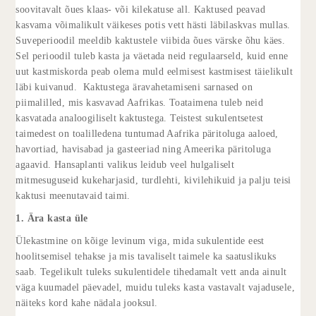
soovitavalt õues klaas- või kilekatuse all. Kaktused peavad
kasvama võimalikult väikeses potis vett hästi läbilaskvas mullas.
Suveperioodil meeldib kaktustele viibida õues värske õhu käes.
Sel perioodil tuleb kasta ja väetada neid regulaarseld, kuid enne
uut kastmiskorda peab olema muld eelmisest kastmisest täielikult
läbi kuivanud. Kaktustega äravahetamiseni sarnased on
piimalilled, mis kasvavad Aafrikas. Toataimena tuleb neid
kasvatada analoogiliselt kaktustega. Teistest sukulentsetest
taimedest on toalilledena tuntumad Aafrika päritoluga aaloed,
havortiad, havisabad ja gasteeriad ning Ameerika päritoluga
agaavid. Hansaplanti valikus leidub veel hulgaliselt
mitmesuguseid kukeharjasid, turdlehti, kivilehikuid ja palju teisi
kaktusi meenutavaid taimi.
1. Ära kasta üle
Ülekastmine on kõige levinum viga, mida sukulentide eest
hoolitsemisel tehakse ja mis tavaliselt taimele ka saatuslikuks
saab. Tegelikult tuleks sukulentidele tihedamalt vett anda ainult
väga kuumadel päevadel, muidu tuleks kasta vastavalt vajadusele,
näiteks kord kahe nädala jooksul.