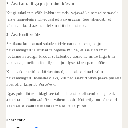
2. Ära istuta liiga palju taimi kõrvuti
Kuigi sukulente võib kokku istutada, vajavad ka nemad sarnaselt
teiste taimedega individuaalset kasvuruumi. See tähendab, et
vähemalt kord aastas tuleks nad ümber istutada.
3. Ära hoolitse üle
Senikaua kuni annad sukulentidele natukene vett, palju
päikesevalgust ja istutad ta õigesse mulda, ei saa lihtsamat
toataime küsidagi. Proovi sukulentide asukohta mitte liiga tihti
vahetada ja neile mitte liiga palju liigset tähelepanu pöörata.
Kuna sukulendid on kõrbetaimed, siis tahavad nad palju
päikesevalgust. Ideaalne oleks, kui nad saaksid terve päeva päikese
käes olla, kirjutab PureWow.
Egas pole lihtne midagi see taimede eest hoolitsemine, aga ehk
antud taimed nõuvad tõesti vähem hoolt! Kui teilgi on põnevaid
kaktuselisi kodus siis saatke meile Palun pilte!
Share this: