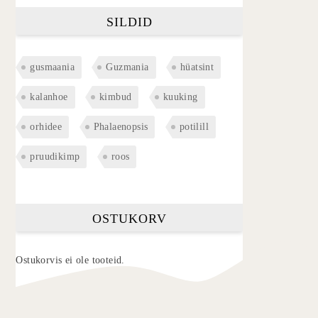
SILDID
gusmaania
Guzmania
hüatsint
kalanhoe
kimbud
kuuking
orhidee
Phalaenopsis
potilill
pruudikimp
roos
OSTUKORV
Ostukorvis ei ole tooteid.