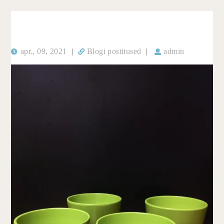
apr., 09, 2021
|
Blogi postitused
|
admin