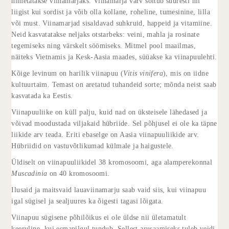
nimetatakse viinamarjaks. Viinamarja värv sõltub suuresti nii
liigist kui sordist ja võib olla kollane, roheline, tumesinine, lilla
või must. Viinamarjad sisaldavad suhkruid, happeid ja vitamiine.
Neid kasvatatakse neljaks otstarbeks: veini, mahla ja rosinate
tegemiseks ning värskelt söömiseks. Mitmel pool maailmas,
näiteks Vietnamis ja Kesk-Aasia maades, süüakse ka viinapuulehti.
Kõige levinum on harilik viinapuu (
Vitis vinifera
), mis on iidne
kultuurtaim. Temast on aretatud tuhandeid sorte; mõnda neist saab
kasvatada ka Eestis.
Viinapuuliike on küll palju, kuid nad on üksteisele lähedased ja
võivad moodustada viljakaid hübriide. Sel põhjusel ei ole ka täpne
liikide arv teada. Eriti ebaselge on Aasia viinapuuliikide arv.
Hübriidid on vastuvõtlikumad külmale ja haigustele.
Üldiselt on viinapuuliikidel 38 kromosoomi, aga alamperekonnal
Muscadinia
on 40 kromosoomi.
Ilusaid ja maitsvaid lauaviinamarju saab vaid siis, kui viinapuu
igal sügisel ja sealjuures ka õigesti tagasi lõigata.
Viinapuu sügisene põhilõikus ei ole üldse nii ületamatult
keeruline, kui esmapilgul tundub. Sellest arusaamiseks tuleb veidi