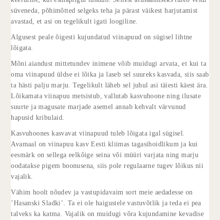
süveneda, põhimõtted selgeks teha ja pärast väikest harjutamist
avastad, et asi on tegelikult igati loogiline.
Algusest peale õigesti kujundatud viinapuud on sügisel lihtne
lõigata.
Mõni aiandust mittetundev inimene võib muidugi arvata, et kui ta
oma viinapuud üldse ei lõika ja laseb sel suureks kasvada, siis saab
ta hästi palju marju. Tegelikult läheb sel juhul asi täiesti käest ära.
Lõikamata viinapuu metsistub, vallutab kasvuhoone ning ilusate
suurte ja magusate marjade asemel annab kehvalt värvunud
hapusid kribulaid.
Kasvuhoones kasvavat viinapuud tuleb lõigata igal sügisel.
Avamaal on viinapuu kasv Eesti kliimas tagasihoidlikum ja kui
eesmärk on sellega eelkõige seina või müüri varjata ning marju
oodatakse pigem boonusena, siis pole regulaarne tugev lõikus nii
vajalik.
Vähim hoolt nõudev ja vastupidavaim sort meie aedadesse on
’Hasanski Sladki’. Ta ei ole haigustele vastuvõtlik ja teda ei pea
talveks ka katma. Vajalik on muidugi võra kujundamine kevadise