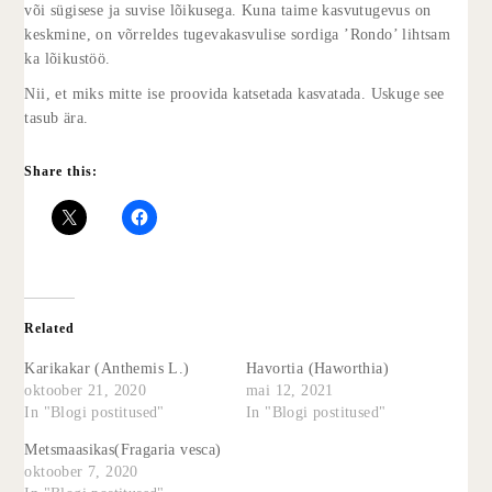
või sügisese ja suvise lõikusega. Kuna taime kasvutugevus on
keskmine, on võrreldes tugevakasvulise sordiga ’Rondo’ lihtsam
ka lõikustöö.
Nii, et miks mitte ise proovida katsetada kasvatada. Uskuge see
tasub ära.
Share this:
Related
Karikakar (Anthemis L.)
Havortia (Haworthia)
oktoober 21, 2020
mai 12, 2021
In "Blogi postitused"
In "Blogi postitused"
Metsmaasikas(Fragaria vesca)
oktoober 7, 2020