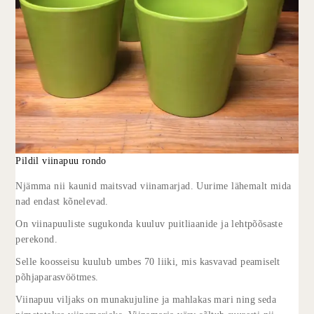
Pildil viinapuu rondo
Njämma nii kaunid maitsvad viinamarjad. Uurime lähemalt mida
nad endast kõnelevad.
On viinapuuliste sugukonda kuuluv puitliaanide ja lehtpõõsaste
perekond.
Selle koosseisu kuulub umbes 70 liiki, mis kasvavad peamiselt
põhjaparasvöötmes.
Viinapuu viljaks on munakujuline ja mahlakas mari ning seda