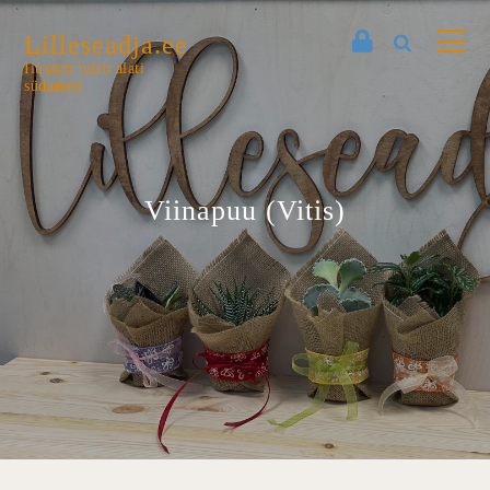
Lilleseadja.ee
Ilusaim tuleb alati
südamest
Viinapuu (Vitis)