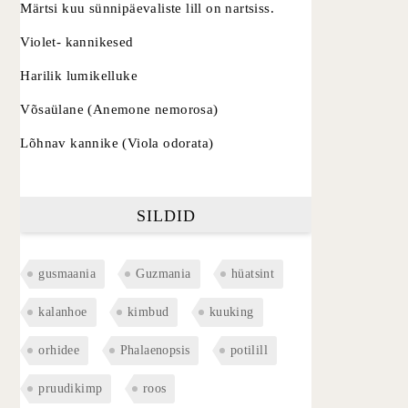
Märtsi kuu sünnipäevaliste lill on nartsiss.
Violet- kannikesed
Harilik lumikelluke
Võsaülane (Anemone nemorosa)
Lõhnav kannike (Viola odorata)
SILDID
gusmaania
Guzmania
hüatsint
kalanhoe
kimbud
kuuking
orhidee
Phalaenopsis
potilill
pruudikimp
roos