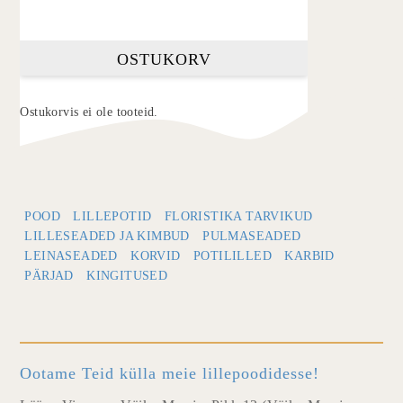
OSTUKORV
Ostukorvis ei ole tooteid.
POOD
LILLEPOTID
FLORISTIKA TARVIKUD
LILLESEADED JA KIMBUD
PULMASEADED
LEINASEADED
KORVID
POTILILLED
KARBID
PÄRJAD
KINGITUSED
Ootame Teid külla meie lillepoodidesse!