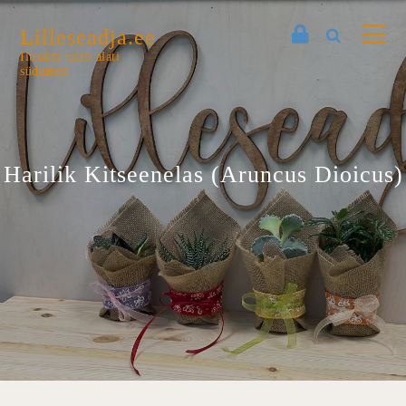
Lilleseadja.ee
Ilusaim tuleb alati
südamest
Harilik Kitseenelas (Aruncus Dioicus)