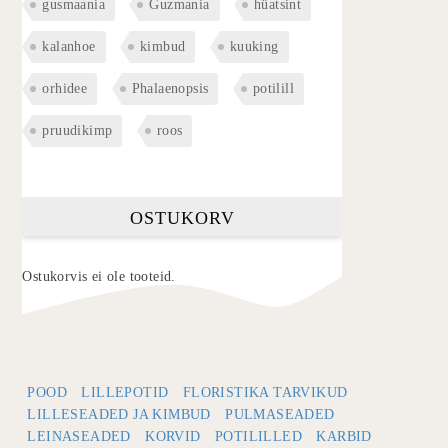
gusmaania
Guzmania
hüatsint
kalanhoe
kimbud
kuuking
orhidee
Phalaenopsis
potilill
pruudikimp
roos
OSTUKORV
Ostukorvis ei ole tooteid.
POOD
LILLEPOTID
FLORISTIKA TARVIKUD
LILLESEADED JA KIMBUD
PULMASEADED
LEINASEADED
KORVID
POTILILLED
KARBID