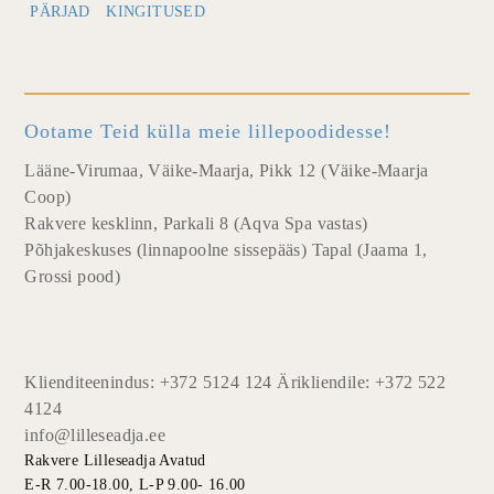
PÄRJAD
KINGITUSED
Ootame Teid külla meie lillepoodidesse!
Lääne-Virumaa, Väike-Maarja, Pikk 12 (Väike-Maarja
Coop)
Rakvere kesklinn, Parkali 8 (Aqva Spa vastas)
Põhjakeskuses (linnapoolne sissepääs) Tapal (Jaama 1,
Grossi pood)
Klienditeenindus: +372 5124 124 Ärikliendile: +372 522
4124
info@lilleseadja.ee
Rakvere Lilleseadja Avatud
E-R 7.00-18.00, L-P 9.00- 16.00