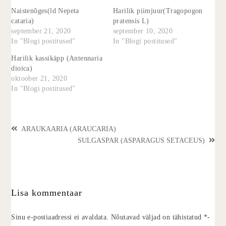
Naistenõges(ld Nepeta
Harilik piimjuur(Tragopogon
cataria)
pratensis L)
september 21, 2020
september 10, 2020
In "Blogi postitused"
In "Blogi postitused"
Harilik kassikäpp (Antennaria
dioica)
oktoober 21, 2020
In "Blogi postitused"
ARAUKAARIA (ARAUCARIA)
SULGASPAR (ASPARAGUS SETACEUS)
Lisa kommentaar
Sinu e-postiaadressi ei avaldata.
Nõutavad väljad on tähistatud
*
-