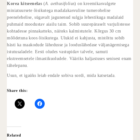
Korea kitseenelas
(
A. aethusifolius
) on kreemikasvalgete
miniatuursete õisikutega madalakasvuline tumerohelise
peenelehelise, sügavalt jagunenud sulgja lehestikuga madalaid
puhmaid moodustav aiailu taim. Sobib suurepäraselt varjulistesse
kohtadesse pinnakatteks, näiteks kalmistutele. Kõrgus 30 cm
mõõdetuna koos õisikutega. Ulukid ei kahjusta, mistõttu sobib
hästi ka maakodude lähedusse ja looduslähedase väljanägemisega
istutusaladele. Eesti oludes vastupidav talvele, samuti
ekstreemsetele ilmastikuoludele. Vääriks haljastuses senisest enam
tähelepanu.
Usun, et igaüks leiab endale sobiva sordi, mida katsetada.
Share this:
Related