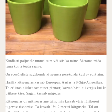
Kindlasti paljudele tuntud taim või siis ka mitte. Vaatame mida
tema kohta teada saame.
On roosõieliste sugukonda kitseenela perekonda kuuluv rohttaim.
Harilik kitseenelas kasvab Euroopas, Aasias ja Põhja-Ameerikas.
Ta eelistab niisket rammusat pinnast; kasvab hästi nii varjus kui ka
päikese käes. Sageli kasvab mägedes.
Kitseenelas on mitmeaastane taim, mis kasvab välja lühikesest
tugevast risoomist. Ta kasvab 1½–2 meetri kõrguseks. Tal on