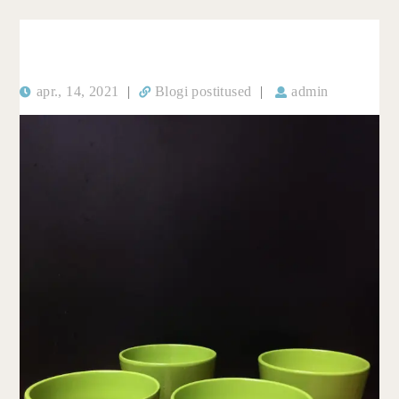
apr., 14, 2021
|
Blogi postitused
|
admin