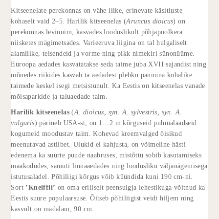
Kitseenelate perekonnas on vähe liike, erinevate käsitluste
kohaselt vaid 2–5. Harilik kitse­enelas (
Aruncus dioicus
) on
perekonnas levinuim, kasvades looduslikult põhjapoolkera
niisketes mägimetsades. Varieeruva liigina on tal hulgaliselt
alamliike, teisendeid ja vorme ning pikk nimekiri sünonüüme.
Euroopa aedades kasvatatakse seda taime juba XVII sajandist ning
mõnedes riikides kasvab ta aedadest plehku pannuna kohalike
taimede keskel isegi metsistunult. Ka Eestis on kitseenelas vanade
mõisaparkide ja taluaedade taim.
Harilik kitseenelas
(
A. dioicus, syn. A. sylvestris, syn. A.
vulgaris
) pärineb USA-st, on 1…2 m kõrguseid puhmalaadseid
kogumeid moodustav taim. Kohevad kreemvalged õisikud
meenutavad astilbet. Ulukid ei kahjusta, on võimeline hästi
edenema ka suurte puude naabruses, mistõttu sobib kasutamiseks
maakodudes, samuti linnaaedades ning loodusliku väljanägemisega
istutusaladel. Põhiliigi kõrgus võib küündida kuni 190 cm-ni.
Sort
’Kneiffii’
on oma eriliselt peensulgja lehestikuga võitnud ka
Eestis suure populaarsuse. Õitseb põhiliigist veidi hiljem ning
kasvult on madalam, 90 cm.