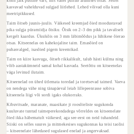
kõhn jäik püstine vars, mis vahel puitub alumises otsas. Sellel
kasvavad vahelduvad sulgjad liitlehed. Lehed võivad olla kuni
meetripikkused.
Taim õitseb juunis-juulis. Väikesed kreemjad õied moodustavad
pika sulgja püramiidja õisiku. Õisik on 2–3 dm pikk ja tavaliselt
kergelt kaardus. Üksikõis on 3 mm läbimõõdus ja lühikese õierao
otsas. Kitseenelas on kahekojaline taim. Emasõied on
puhasvalged, isasõied pigem kreemikad.
Taim on kiire kasvuga, õitseb rikkalikult, talub hästi külma ning
võib aastakümneid samal kohal kasvada. Seetõttu on kitseenelas
väga levinud ilutaim.
Kitseenelad on ühed ütlemata toredad ja toretsevad taimed. Vaeva
on nendega vähe ning tänapäeval leiab lillepeenrasse sobiva
kitseenela liigi või sordi igaks olukorraks.
Kibuvitsade, maranate, maasikate jt roos­õieliste sugukonda
kuuluvate tuntud taimeperekondadega võrreldes on kitse­enelate
õied ikka häbematult väikesed; aga see-eest on neid tuhandeid.
Siiski on selles suures ja mitmekesises sugukonnas ka teisi taolisi
– kitseenelate lähedased sugulased enelad ja angervaksad.