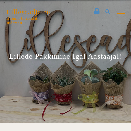
Lilleseadja.ee
Ilusaim tuleb alati
südamest
Lillede Pakkimine Igal Aastaajal!