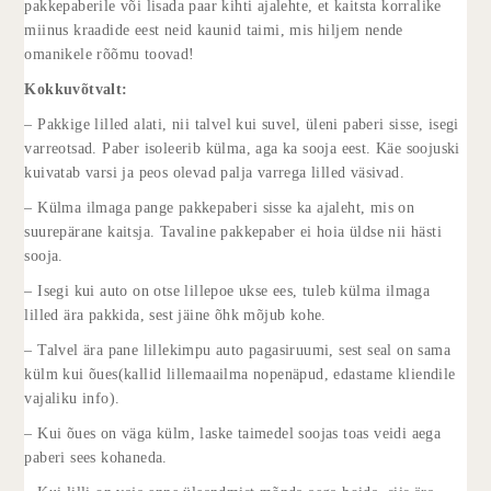
pakkepaberile või lisada paar kihti ajalehte, et kaitsta korralike
miinus kraadide eest neid kaunid taimi, mis hiljem nende
omanikele rõõmu toovad!
Kokkuvõtvalt:
– Pakkige lilled alati, nii talvel kui suvel, üleni paberi sisse, isegi
varreotsad. Paber isoleerib külma, aga ka sooja eest. Käe soojuski
kuivatab varsi ja peos olevad palja varrega lilled väsivad.
– Külma ilmaga pange pakkepaberi sisse ka ajaleht, mis on
suurepärane kaitsja. Tavaline pakkepaber ei hoia üldse nii hästi
sooja.
– Isegi kui auto on otse lillepoe ukse ees, tuleb külma ilmaga
lilled ära pakkida, sest jäine õhk mõjub kohe.
– Talvel ära pane lillekimpu auto pagasiruumi, sest seal on sama
külm kui õues(kallid lillemaailma nopenäpud, edastame kliendile
vajaliku info).
– Kui õues on väga külm, laske taimedel soojas toas veidi aega
paberi sees kohaneda.