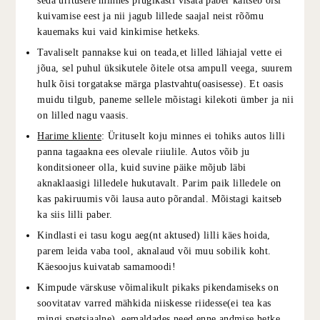
seda üritusele minnes prügikasti visata paber kaitseb õisi
kuivamise eest ja nii jagub lillede saajal neist rõõmu
kauemaks kui vaid kinkimise hetkeks.
Tavaliselt pannakse kui on teada,et lilled lähiajal vette ei
jõua, sel puhul üksikutele õitele otsa ampull veega, suurem
hulk õisi torgatakse märga plastvahtu(oasisesse). Et oasis
muidu tilgub, paneme sellele mõistagi kilekoti ümber ja nii
on lilled nagu vaasis.
Harime kliente
: Ürituselt koju minnes ei tohiks autos lilli
panna tagaakna ees olevale riiulile. Autos võib ju
konditsioneer olla, kuid suvine päike mõjub läbi
aknaklaasigi lilledele hukutavalt. Parim paik lilledele on
kas pakiruumis või lausa auto põrandal. Mõistagi kaitseb
ka siis lilli paber.
Kindlasti ei tasu kogu aeg(nt aktused) lilli käes hoida,
parem leida vaba tool, aknalaud või muu sobilik koht.
Käesoojus kuivatab samamoodi!
Kimpude värskuse võimalikult pikaks pikendamiseks on
soovitatav varred mähkida niiskesse riidesse(ei tea kas
mingi spetsiaalne), eemaldades need enne andmise hetke.