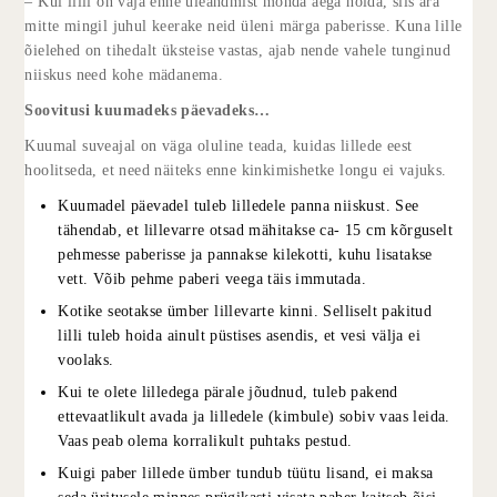
– Kui lilli on vaja enne üleandmist mõnda aega hoida, siis ära
mitte mingil juhul keerake neid üleni märga paberisse. Kuna lille
õielehed on tihedalt üksteise vastas, ajab nende vahele tunginud
niiskus need kohe mädanema.
Soovitusi kuumadeks päevadeks…
Kuumal suveajal on väga oluline teada, kuidas lillede eest
hoolitseda, et need näiteks enne kinkimishetke longu ei vajuks.
Kuumadel päevadel tuleb lilledele panna niiskust. See
tähendab, et lillevarre otsad mähitakse ca- 15 cm kõrguselt
pehmesse paberisse ja pannakse kilekotti, kuhu lisatakse
vett. Võib pehme paberi veega täis immutada.
Kotike seotakse ümber lillevarte kinni. Selliselt pakitud
lilli tuleb hoida ainult püstises asendis, et vesi välja ei
voolaks.
Kui te olete lilledega pärale jõudnud, tuleb pakend
ettevaatlikult avada ja lilledele (kimbule) sobiv vaas leida.
Vaas peab olema korralikult puhtaks pestud.
Kuigi paber lillede ümber tundub tüütu lisand, ei maksa