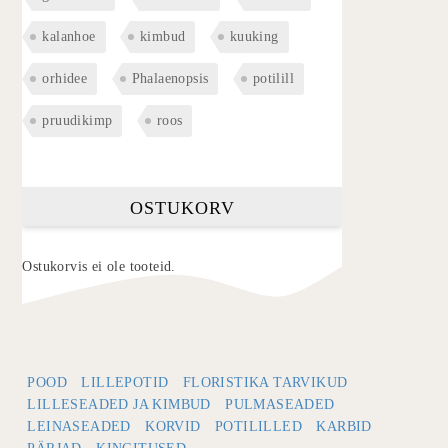
kalanhoe
kimbud
kuuking
orhidee
Phalaenopsis
potilill
pruudikimp
roos
OSTUKORV
Ostukorvis ei ole tooteid.
POOD
LILLEPOTID
FLORISTIKA TARVIKUD
LILLESEADED JA KIMBUD
PULMASEADED
LEINASEADED
KORVID
POTILILLED
KARBID