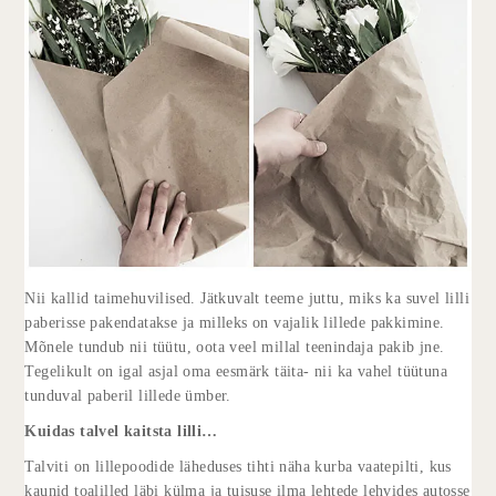
Nii kallid taimehuvilised. Jätkuvalt teeme juttu, miks ka suvel lilli
paberisse pakendatakse ja milleks on vajalik lillede pakkimine.
Mõnele tundub nii tüütu, oota veel millal teenindaja pakib jne.
Tegelikult on igal asjal oma eesmärk täita- nii ka vahel tüütuna
tunduval paberil lillede ümber.
Kuidas talvel kaitsta lilli…
Talviti on lillepoodide läheduses tihti näha kurba vaatepilti, kus
kaunid toalilled läbi külma ja tuisuse ilma lehtede lehvides autosse