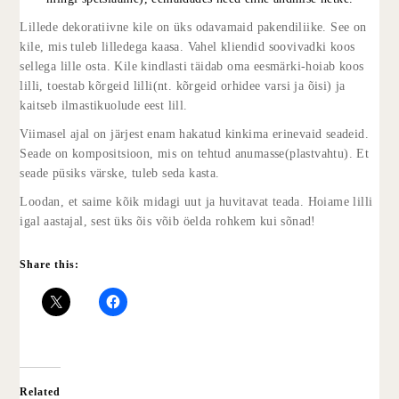
Lillede dekoratiivne kile on üks odavamaid pakendiliike. See on
kile, mis tuleb lilledega kaasa. Vahel kliendid soovivadki koos
sellega lille osta. Kile kindlasti täidab oma eesmärki-hoiab koos
lilli, toestab kõrgeid lilli(nt. kõrgeid orhidee varsi ja õisi) ja
kaitseb ilmastikuolude eest lill.
Viimasel ajal on järjest enam hakatud kinkima erinevaid seadeid.
Seade on kompositsioon, mis on tehtud anumasse(plastvahtu). Et
seade püsiks värske, tuleb seda kasta.
Loodan, et saime kõik midagi uut ja huvitavat teada. Hoiame lilli
igal aastajal, sest üks õis võib öelda rohkem kui sõnad!
Share this:
Related