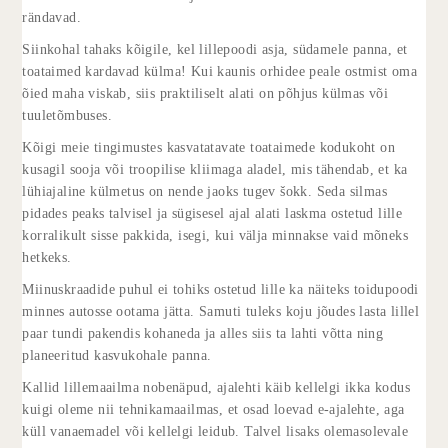
rändavad.
Siinkohal tahaks kõigile, kel lillepoodi asja, südamele panna, et
toataimed kardavad külma! Kui kaunis orhidee peale ostmist oma
õied maha viskab, siis praktiliselt alati on põhjus külmas või
tuuletõmbuses.
Kõigi meie tingimustes kasvatatavate toataimede kodukoht on
kusagil sooja või troopilise kliimaga aladel, mis tähendab, et ka
lühiajaline külmetus on nende jaoks tugev šokk. Seda silmas
pidades peaks talvisel ja sügisesel ajal alati laskma ostetud lille
korralikult sisse pakkida, isegi, kui välja minnakse vaid mõneks
hetkeks.
Miinuskraadide puhul ei tohiks ostetud lille ka näiteks toidupoodi
minnes autosse ootama jätta. Samuti tuleks koju jõudes lasta lillel
paar tundi pakendis kohaneda ja alles siis ta lahti võtta ning
planeeritud kasvukohale panna.
Kallid lillemaailma nobenäpud, ajalehti käib kellelgi ikka kodus
kuigi oleme nii tehnikamaailmas, et osad loevad e-ajalehte, aga
küll vanaemadel või kellelgi leidub. Talvel lisaks olemasolevale