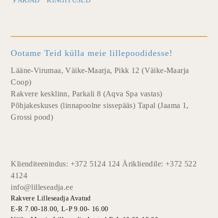
PÄRJAD
KINGITUSED
Ootame Teid külla meie lillepoodidesse!
Lääne-Virumaa, Väike-Maarja, Pikk 12 (Väike-Maarja
Coop)
Rakvere kesklinn, Parkali 8 (Aqva Spa vastas)
Põhjakeskuses (linnapoolne sissepääs) Tapal (Jaama 1,
Grossi pood)
Klienditeenindus: +372 5124 124 Ärikliendile: +372 522
4124
info@lilleseadja.ee
Rakvere Lilleseadja Avatud
E-R 7.00-18.00, L-P 9.00- 16.00